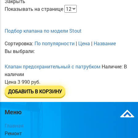
Закрыть
Показывать на странице
Подбор клапана по модели Stout
Сортировка:
По популярности
|
Цена
|
Название
Вы выбрали:
Клапан предохранительный с патрубком
Наличие:
В
наличии
Цена
3 990 руб.
ДОБАВИТЬ В КОРЗИНУ
Меню
Главная
Ремонт