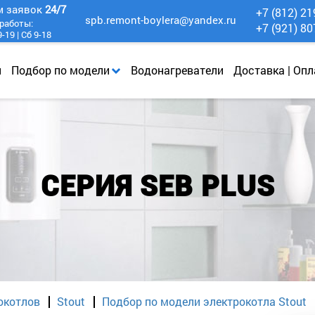
м заявок
24/7
+7 (812) 21
spb.remont-boylera@yandex.ru
работы:
+7 (921) 80
-19 | Сб 9-18
и
Подбор по модели
Водонагреватели
Доставка | Опл
СЕРИЯ SEB PLUS
окотлов
Stout
Подбор по модели электрокотла Stout