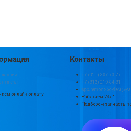
ормация
Контакты
акансии
+7 (921) 807-73-77
онтакты
+7 (812) 219-84-81
spb.remont-boylera@ya
аем онлайн оплату
Работаем 24/7
Подберем запчасть п