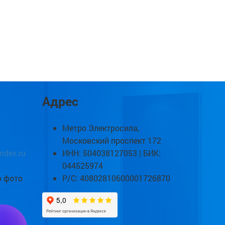
Адрес
Метро Электросила,
Московский проспект 172
ndex.ru
ИНН: 504038127053 | БИК:
044525974
о фото
Р/С: 40802810600001726870