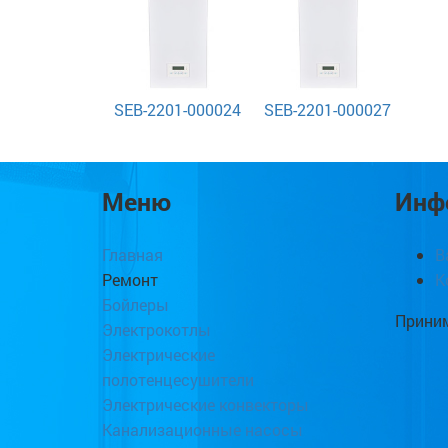
SEB-2201-000024
SEB-2201-000027
Меню
Инф
Главная
В
Ремонт
К
Бойлеры
Приним
Электрокотлы
Электрические
полотенцесушители
Электрические конвекторы
Канализационные насосы