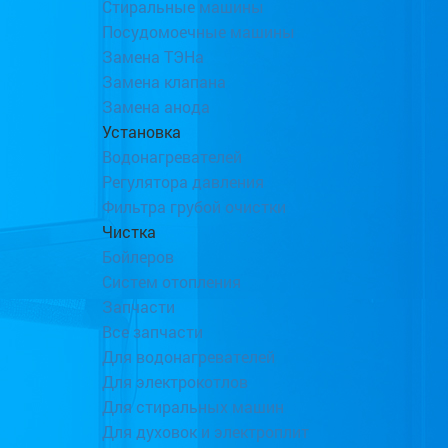
Стиральные машины
Посудомоечные машины
Замена ТЭНа
Замена клапана
Замена анода
Установка
Водонагревателей
Регулятора давления
Фильтра грубой очистки
Чистка
Бойлеров
Систем отопления
Запчасти
Все запчасти
Для водонагревателей
Для электрокотлов
Для стиральных машин
Для духовок и электроплит