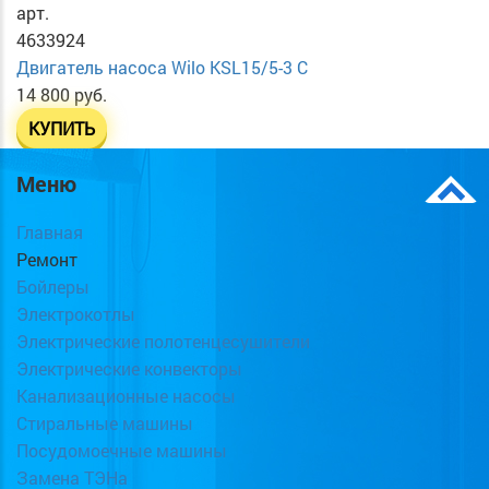
арт.
4633924
Двигатель насоса Wilo KSL15/5-3 C
14 800 руб.
КУПИТЬ
Меню
Главная
Ремонт
Бойлеры
Электрокотлы
Электрические полотенцесушители
Электрические конвекторы
Канализационные насосы
Стиральные машины
Посудомоечные машины
Замена ТЭНа