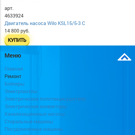
арт.
4633924
Двигатель насоса Wilo KSL15/5-3 C
14 800 руб.
КУПИТЬ
Меню
Главная
Ремонт
Бойлеры
Электрокотлы
Электрические полотенцесушители
Электрические конвекторы
Канализационные насосы
Стиральные машины
Посудомоечные машины