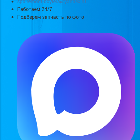
spb.remont-boylera@yandex.ru
Работаем 24/7
Подберем запчасть по фото