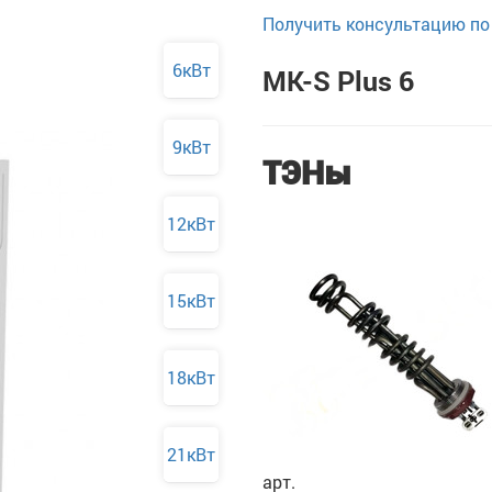
Получить консультацию по 
6кВт
MK-S Plus 6
9кВт
ТЭНы
12кВт
15кВт
18кВт
21кВт
арт.