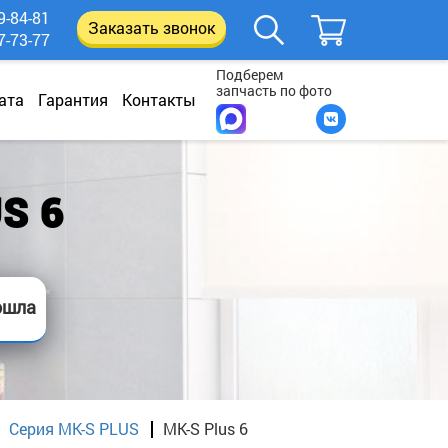
9-84-81
Заказать звонок
7-73-77
Подберем
запчасть по фото
ата
Гарантия
Контакты
S 6
ошла
Серия MK-S PLUS
MK-S Plus 6