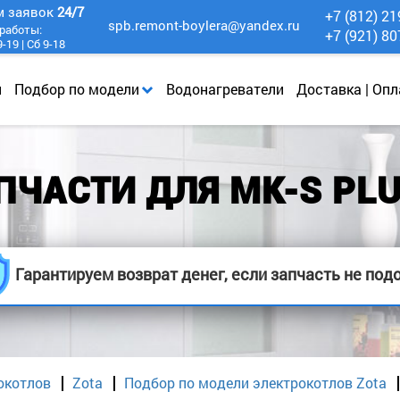
м заявок
24/7
+7 (812) 21
spb.remont-boylera@yandex.ru
работы:
+7 (921) 80
-19 | Сб 9-18
и
Подбор по модели
Водонагреватели
Доставка | Опл
ПЧАСТИ ДЛЯ MK-S PLU
Гарантируем возврат денег, если запчасть не под
окотлов
Zota
Подбор по модели электрокотлов Zota