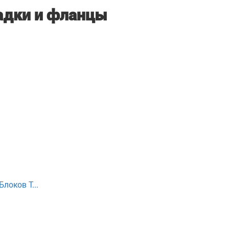
адки и фланцы
локов Т...