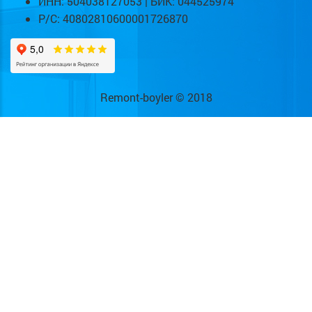
ИНН: 504038127053 | БИК: 044525974
Р/С: 40802810600001726870
Remont-boyler © 2018