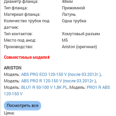
Диаметр фланца:
48мм
Тип фланца:
Прижимной
Материал фланца:
Латунь
Количество трубок под
Одна трубка
датчик:
Тип контактов:
Хомутовый разъем
Место под анод:
M5
Производство:
Ariston (оригинал)
Cовместимые модели
⬇️
ARISTON
Модель:
ABS PRO ECO 120-150 V (после 03.2012г.)
,
Модель:
ABS PRO R 120-150 V (после 03.2012г.)
,
Модель:
BLU1 R 50-100 V 1,8K PL
, Модель:
PRO1 R ABS
120-150 V
Посмотреть все
Цена: