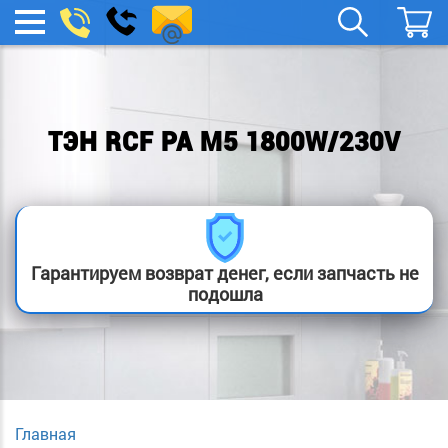
spb.remont-
Заказать
МЕНЮ
звонок
boylera@yandex.ru
ТЭН RСF PA М5 1800W/230V
Гарантируем возврат денег, если запчасть не
подошла
Главная