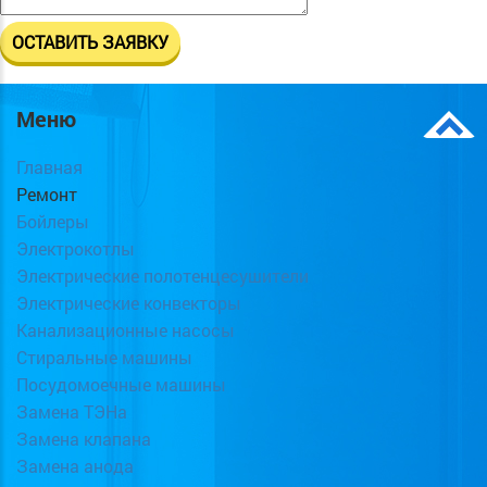
Меню
Главная
Ремонт
Бойлеры
Электрокотлы
Электрические полотенцесушители
Электрические конвекторы
Канализационные насосы
Стиральные машины
Посудомоечные машины
Замена ТЭНа
Замена клапана
Замена анода