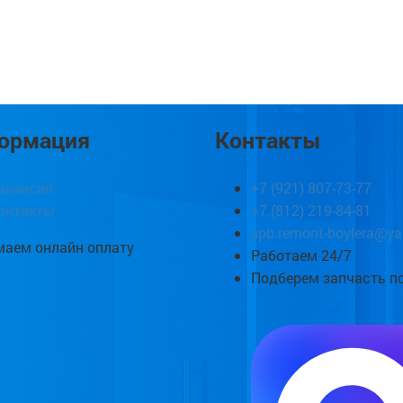
ормация
Контакты
акансии
+7 (921) 807-73-77
онтакты
+7 (812) 219-84-81
spb.remont-boylera@ya
аем онлайн оплату
Работаем 24/7
Подберем запчасть п