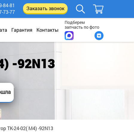
9-84-81
Заказать звонок
7-73-77
Подберем
запчасть по фото
ата
Гарантия
Контакты
) -92N13
ошла
ор ТК-24-02( М4) -92N13