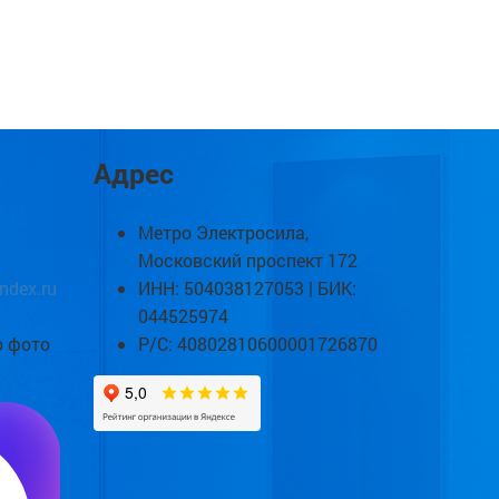
Адрес
Метро Электросила,
Московский проспект 172
ndex.ru
ИНН: 504038127053 | БИК:
044525974
о фото
Р/С: 40802810600001726870