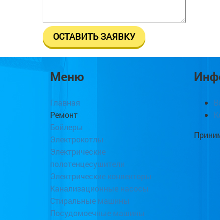
Меню
Инф
Главная
В
Ремонт
К
Бойлеры
Приним
Электрокотлы
Электрические
полотенцесушители
Электрические конвекторы
Канализационные насосы
Стиральные машины
Посудомоечные машины