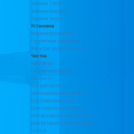
Замена ТЭНа
Замена клапана
Замена анода
Установка
Водонагревателей
Регулятора давления
Фильтра грубой очистки
Чистка
Бойлеров
Систем отопления
Запчасти
Все запчасти
Для водонагревателей
Для электрокотлов
Для стиральных машин
Для духовок и электроплит
Для батарей и радиаторов
Статьи