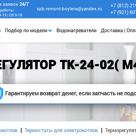
м заявок
24/7
+7 (812) 21
spb.remont-boylera@yandex.ru
работы:
+7 (921) 80
-19 | Сб 9-18
и
Подбор по модели
Водонагреватели
Доставка | Опл
ГУЛЯТОР ТК-24-02( М4
Гарантируем возврат денег, если запчасть не под
окотлов
Термоcтаты для электрокотлов
Терморегулят